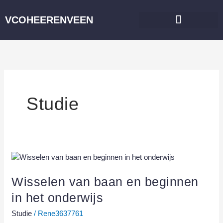
Skip
to
VCOHEERENVEEN
content
Studie
Wisselen
van
baan
Wisselen van baan en beginnen
en
in het onderwijs
beginnen
in
Studie
/
Rene3637761
het