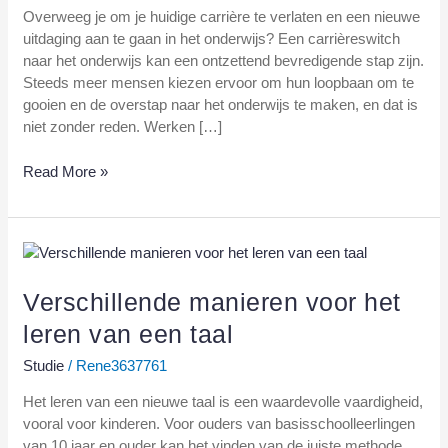
Overweeg je om je huidige carrière te verlaten en een nieuwe
onderwijs
uitdaging aan te gaan in het onderwijs? Een carrièreswitch
naar het onderwijs kan een ontzettend bevredigende stap zijn.
Steeds meer mensen kiezen ervoor om hun loopbaan om te
gooien en de overstap naar het onderwijs te maken, en dat is
niet zonder reden. Werken […]
Read More »
Verschillende
manieren
voor
Verschillende manieren voor het
het
leren van een taal
leren
van
Studie
/
Rene3637761
een
Het leren van een nieuwe taal is een waardevolle vaardigheid,
taal
vooral voor kinderen. Voor ouders van basisschoolleerlingen
van 10 jaar en ouder kan het vinden van de juiste methode